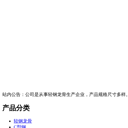
站内公告：公司是从事轻钢龙骨生产企业，产品规格尺寸多样。联系电
产品分类
轻钢龙骨
C型钢