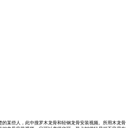
楚的某些人，此中搜罗木龙骨和轻钢龙骨安装视频。所用木龙骨