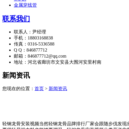
金属穿线管
联系我们
联系人：尹经理
手机：18803168838
传真：0316-5336588
Q Q：846877712
邮箱：846877712@qq.com
地址：河北省廊坊市文安县大围河安里村南
新闻资讯
您现在的位置：
首页
>
新闻资讯
轻钢龙骨安装视频当然轻钢龙骨品牌排行厂家会跟随步伐发现