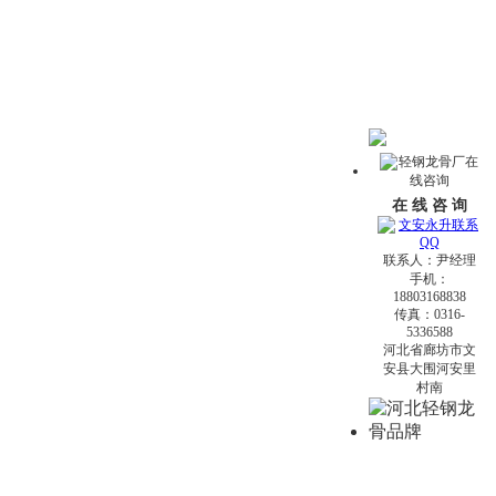
在 线 咨 询
联系人：尹经理
手机：
18803168838
传真：0316-
5336588
河北省廊坊市文
安县大围河安里
村南